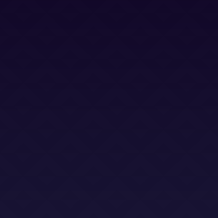
Política Cookies
Términos y Condiciones
Términos y Condiciones (LSO)
Bases Legales (Concursos)
Dirección
Calle Jacinto Benavente 2, edificio B, oficina D,
Las Rozas 28232
Email
info@abogadoslegalsha.es
Llámanos
+34 910 375 824