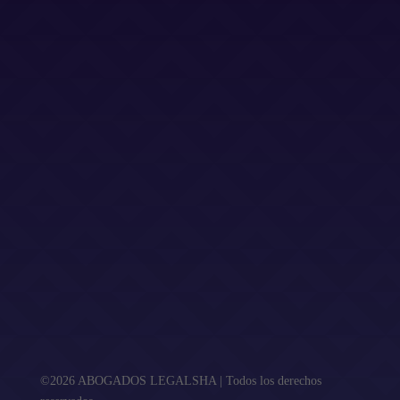
Dirección
Calle Jacinto Benavente 2, edificio B, oficina D,
Las Rozas 28232
Email
info@abogadoslegalsha.es
Llámanos
+34 910 375 824
Para Ley de Segunda Oportunidad
+34 872 583 153
2sac@legalsha2oportunidad.com
©2026 ABOGADOS LEGALSHA | Todos los derechos