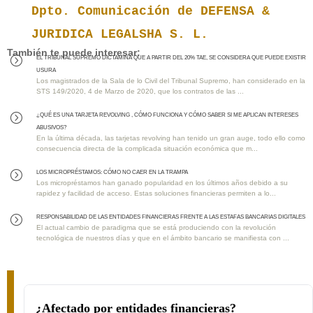
Dpto. Comunicación de DEFENSA &
JURIDICA LEGALSHA S. L.
También te puede interesar:
EL TRIBUNAL SUPREMO DICTAMINA QUE A PARTIR DEL 20% TAE, SE CONSIDERA QUE PUEDE EXISTIR
=
USURA
Los magistrados de la Sala de lo Civil del Tribunal Supremo, han considerado en la
STS 149/2020, 4 de Marzo de 2020, que los contratos de las ...
¿QUÉ ES UNA TARJETA REVOLVING , CÓMO FUNCIONA Y CÓMO SABER SI ME APLICAN INTERESES
=
ABUSIVOS?
En la última década, las tarjetas revolving han tenido un gran auge, todo ello como
consecuencia directa de la complicada situación económica que m...
Los MICROPRÉSTAMOS: Cómo No Caer en la Trampa
=
Los micropréstamos han ganado popularidad en los últimos años debido a su
rapidez y facilidad de acceso. Estas soluciones financieras permiten a lo...
RESPONSABILIDAD DE LAS ENTIDADES FINANCIERAS FRENTE A LAS ESTAFAS BANCARIAS DIGITALES
=
El actual cambio de paradigma que se está produciendo con la revolución
tecnológica de nuestros días y que en el ámbito bancario se manifiesta con ...
¿Afectado por entidades financieras?