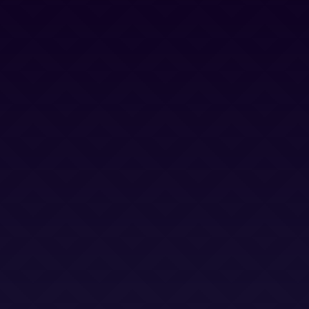
Blog
Trabaja con nosotros
Canal Ético
Aviso Legal
Política Privacidad
Política Cookies
Términos y Condiciones
Términos y Condiciones (LSO)
Bases Legales (Concursos)