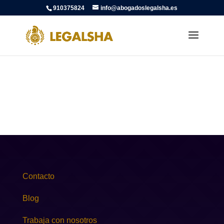
910375824
info@abogadoslegalsha.es
Contacto
Blog
Trabaja con nosotros