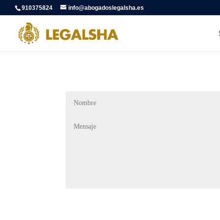
910375824
info@abogadoslegalsha.es