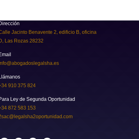
Dirección
Calle Jacinto Benavente 2, edificio B, oficina
D, Las Rozas 28232
Email
info@abogadoslegalsha.es
Llámanos
+34 910 375 824
Para Ley de Segunda Oportunidad
+34 872 583 153
2sac@legalsha2oportunidad.com