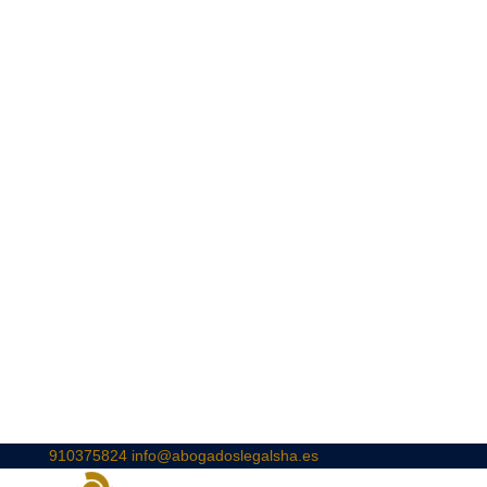
910375824
info@abogadoslegalsha.es