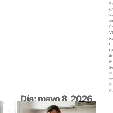
Re
C
Re
M
Re
V
Re
C
Ca
de
éx
So
No
No
Bl
Co
Día: mayo 8, 2026