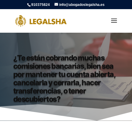
910375824
info@abogadoslegalsha.es
¿Te están cobrando muchas
comisiones bancarias, bien sea
por mantener tu cuenta abierta,
cancelarla y cerrarla, hacer
transferencias, o tener
descubiertos?