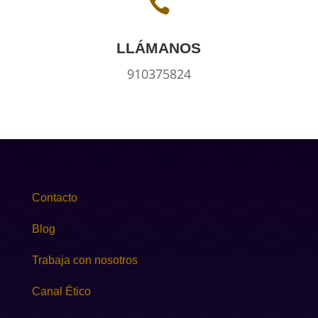

LLÁMANOS
910375824
Contacto
Blog
Trabaja con nosotros
Canal Ético