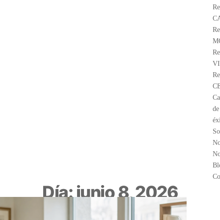
Re
C
Re
M
Re
V
Re
C
Ca
de
éx
So
No
No
Bl
Co
Día: junio 8, 2026