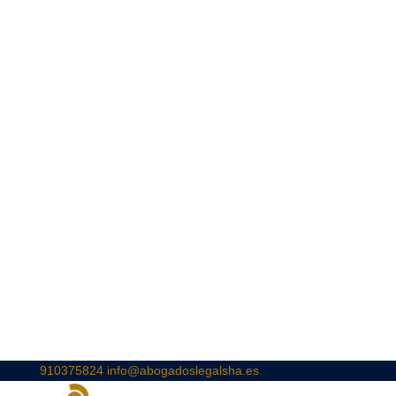
910375824
info@abogadoslegalsha.es