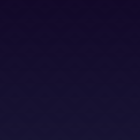
Política Cookies
Términos y Condiciones
Términos y Condiciones (LSO)
Bases Legales (Concursos)
Dirección
Calle Jacinto Benavente 2, edificio B, oficina D,
Las Rozas 28232
Email
info@abogadoslegalsha.es
Llámanos
+34 910 375 824