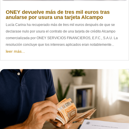
ONEY devuelve más de tres mil euros tras
anularse por usura una tarjeta Alcampo
Lucía Carina ha recuperado más de tres mil euros después de que se
declarase nulo por usura el contrato de una tarjeta de crédito Alcampo
comercializada por ONEY SERVICIOS FINANCIEROS, E.F.C., S.A.U. La
resolución concluye que los intereses aplicados eran notablemente...
leer más...