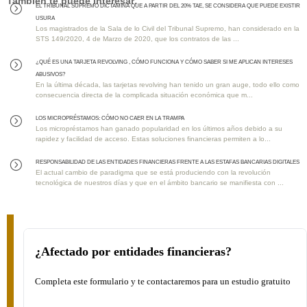
También te puede interesar:
EL TRIBUNAL SUPREMO DICTAMINA QUE A PARTIR DEL 20% TAE, SE CONSIDERA QUE PUEDE EXISTIR
=
USURA
Los magistrados de la Sala de lo Civil del Tribunal Supremo, han considerado en la
STS 149/2020, 4 de Marzo de 2020, que los contratos de las ...
¿QUÉ ES UNA TARJETA REVOLVING , CÓMO FUNCIONA Y CÓMO SABER SI ME APLICAN INTERESES
=
ABUSIVOS?
En la última década, las tarjetas revolving han tenido un gran auge, todo ello como
consecuencia directa de la complicada situación económica que m...
Los MICROPRÉSTAMOS: Cómo No Caer en la Trampa
=
Los micropréstamos han ganado popularidad en los últimos años debido a su
rapidez y facilidad de acceso. Estas soluciones financieras permiten a lo...
RESPONSABILIDAD DE LAS ENTIDADES FINANCIERAS FRENTE A LAS ESTAFAS BANCARIAS DIGITALES
=
El actual cambio de paradigma que se está produciendo con la revolución
tecnológica de nuestros días y que en el ámbito bancario se manifiesta con ...
¿Afectado por entidades financieras?
Completa este formulario y te contactaremos para un estudio gratuito