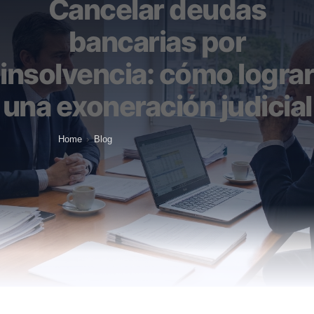
Cancelar deudas
bancarias por
insolvencia: cómo lograr
una exoneración judicial
Home
›
Blog