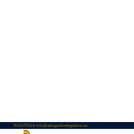
910375824
info@abogadoslegalsha.es