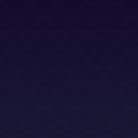
Bases Legales (Concursos)
Dirección
Calle Jacinto Benavente 2, edificio B, oficina D,
Las Rozas 28232
Email
info@abogadoslegalsha.es
Llámanos
+34 910 375 824
Para Ley de Segunda Oportunidad
+34 872 583 153
2sac@legalsha2oportunidad.com