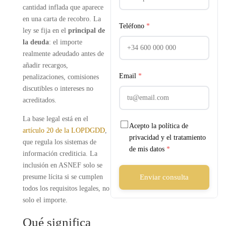
cantidad inflada que aparece
en una carta de recobro. La
Teléfono
*
ley se fija en el
principal de
la deuda
: el importe
realmente adeudado antes de
añadir recargos,
Email
*
penalizaciones, comisiones
discutibles o intereses no
acreditados.
La base legal está en el
Acepto la política de
artículo 20 de la LOPDGDD
,
privacidad y el tratamiento
que regula los sistemas de
de mis datos
*
información crediticia. La
inclusión en ASNEF solo se
presume lícita si se cumplen
Enviar consulta
todos los requisitos legales, no
solo el importe.
Qué significa