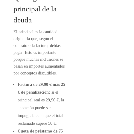
principal de la
Guía Legal
deuda
2026
El principal es la cantidad
originaria que, según el
En legalsha estamos
contrato o la factura, debías
comprometidos en ayudar
pagar. Esto es importante
al consumidor, formarlo y
porque muchas inclusiones se
educarlo para que no sea
basan en importes aumentados
víctima de entidades
por conceptos discutibles.
financieras abusivas. Para
Factura de 29,90 € más 25
ello hemos preparado esta
guía que te servirá para
€ de penalización:
si el
identificar si estás en esta
principal real es 29,90 €, la
situación, y entender como
anotación puede ser
debes proceder
impugnable aunque el total
Descargar
reclamado supere 50 €.
Cuota de préstamo de 75