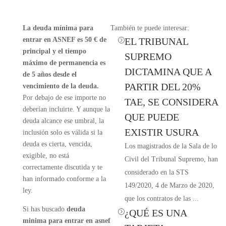
La deuda mínima para
También te puede interesar:
entrar en ASNEF es 50 € de
EL TRIBUNAL
=
principal y el tiempo
SUPREMO
máximo de permanencia es
DICTAMINA QUE A
de 5 años desde el
PARTIR DEL 20%
vencimiento de la deuda.
Por debajo de ese importe no
TAE, SE CONSIDERA
deberían incluirte. Y aunque la
QUE PUEDE
deuda alcance ese umbral, la
EXISTIR USURA
inclusión solo es válida si la
deuda es cierta, vencida,
Los magistrados de la Sala de lo
exigible, no está
Civil del Tribunal Supremo, han
correctamente discutida y te
considerado en la STS
han informado conforme a la
149/2020, 4 de Marzo de 2020,
ley.
que los contratos de las ...
Si has buscado
deuda
¿QUÉ ES UNA
=
minima para entrar en asnef