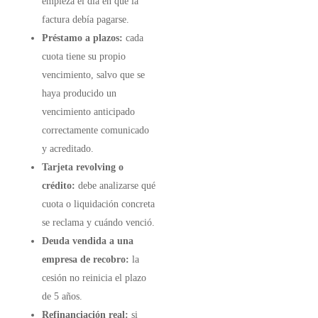
empieza el día en que la
factura debía pagarse.
Préstamo a plazos:
cada
cuota tiene su propio
vencimiento, salvo que se
haya producido un
vencimiento anticipado
correctamente comunicado
y acreditado.
Tarjeta revolving o
crédito:
debe analizarse qué
cuota o liquidación concreta
se reclama y cuándo venció.
Deuda vendida a una
empresa de recobro:
la
cesión no reinicia el plazo
de 5 años.
Refinanciación real:
si