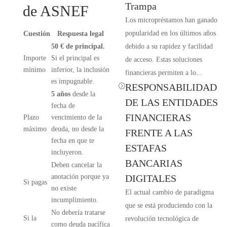
Trampa
de ASNEF
Los micropréstamos han ganado
popularidad en los últimos años
Cuestión
Respuesta legal
50 € de principal.
debido a su rapidez y facilidad
Importe
Si el principal es
de acceso. Estas soluciones
mínimo
inferior, la inclusión
financieras permiten a lo...
es impugnable.
RESPONSABILIDAD
=
5 años
desde la
DE LAS ENTIDADES
fecha de
FINANCIERAS
Plazo
vencimiento de la
máximo
deuda, no desde la
FRENTE A LAS
fecha en que te
ESTAFAS
incluyeron.
BANCARIAS
Deben cancelar la
anotación porque ya
DIGITALES
Si pagas
no existe
El actual cambio de paradigma
incumplimiento.
que se está produciendo con la
No debería tratarse
Si la
revolución tecnológica de
como deuda pacífica