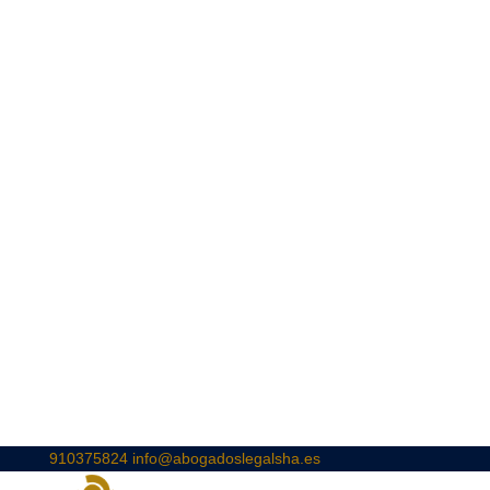
910375824
info@abogadoslegalsha.es