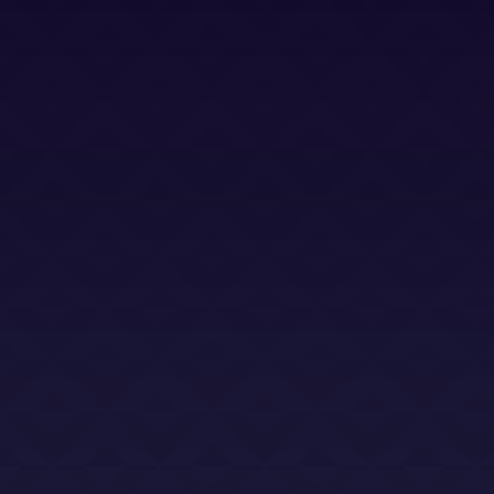
Bases Legales (Concursos)
Dirección
Calle Jacinto Benavente 2, edificio B, oficina D,
Las Rozas 28232
Email
info@abogadoslegalsha.es
Llámanos
+34 910 375 824
Para Ley de Segunda Oportunidad
+34 872 583 153
2sac@legalsha2oportunidad.com