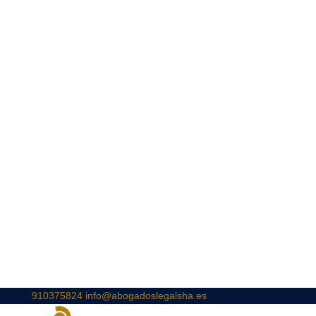
910375824
info@abogadoslegalsha.es