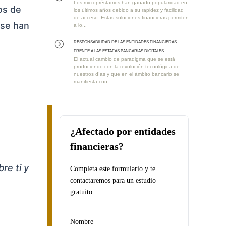
Los micropréstamos han ganado popularidad en
os de
los últimos años debido a su rapidez y facilidad
de acceso. Estas soluciones financieras permiten
 se han
a lo...
RESPONSABILIDAD DE LAS ENTIDADES FINANCIERAS
=
FRENTE A LAS ESTAFAS BANCARIAS DIGITALES
El actual cambio de paradigma que se está
produciendo con la revolución tecnológica de
nuestros días y que en el ámbito bancario se
manifiesta con ...
¿Afectado por entidades
financieras?
re ti y
Completa este formulario y te
contactaremos para un estudio
gratuito
Nombre