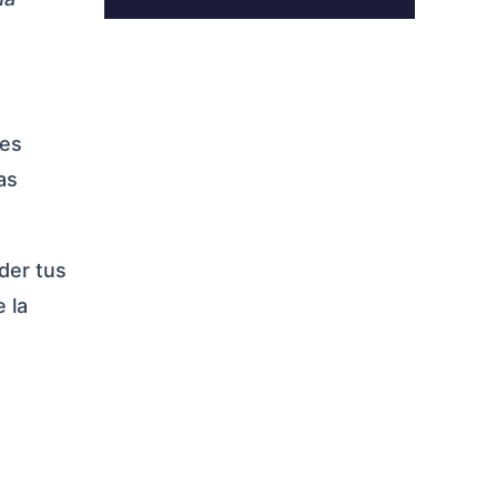
 es
as
der tus
 la