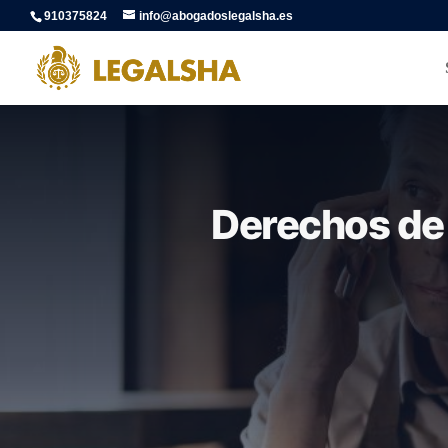
910375824
info@abogadoslegalsha.es
Derechos de 