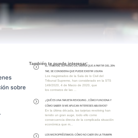
También te puede interesar:
EL TRIBUNAL SUPREMO DICTAMINA QUE A PARTIR DEL 20%
=
TAE, SE CONSIDERA QUE PUEDE EXISTIR USURA
ienes
Los magistrados de la Sala de lo Civil del
Tribunal Supremo, han considerado en la STS
149/2020, 4 de Marzo de 2020, que
ción sobre
los contratos de las ...
¿QUÉ ES UNA TARJETA REVOLVING , CÓMO FUNCIONA Y
=
CÓMO SABER SI ME APLICAN INTERESES ABUSIVOS?
En la última década, las tarjetas revolving han
.
tenido un gran auge, todo ello como
consecuencia directa de la complicada situación
económica que m...
Los MICROPRÉSTAMOS: Cómo No Caer en la Trampa
=