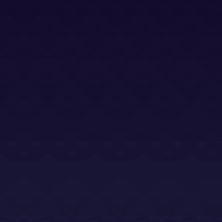
Bases Legales (Concursos)
Dirección
Calle Jacinto Benavente 2, edificio B, oficina D,
Las Rozas 28232
Email
info@abogadoslegalsha.es
Llámanos
+34 910 375 824
Para Ley de Segunda Oportunidad
+34 872 583 153
2sac@legalsha2oportunidad.com