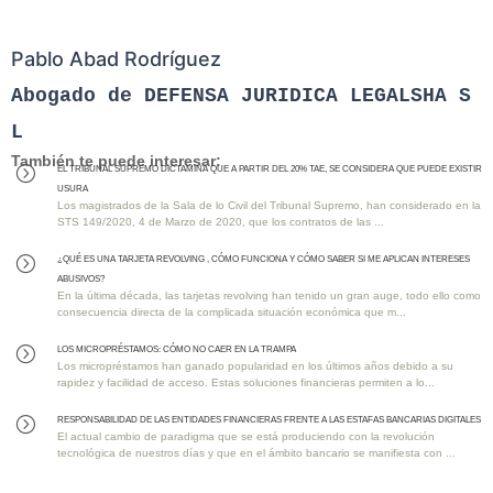
Pablo Abad Rodríguez
Abogado de DEFENSA JURIDICA LEGALSHA S
L
También te puede interesar:
EL TRIBUNAL SUPREMO DICTAMINA QUE A PARTIR DEL 20% TAE, SE CONSIDERA QUE PUEDE EXISTIR
=
USURA
Los magistrados de la Sala de lo Civil del Tribunal Supremo, han considerado en la
STS 149/2020, 4 de Marzo de 2020, que los contratos de las ...
¿QUÉ ES UNA TARJETA REVOLVING , CÓMO FUNCIONA Y CÓMO SABER SI ME APLICAN INTERESES
=
ABUSIVOS?
En la última década, las tarjetas revolving han tenido un gran auge, todo ello como
consecuencia directa de la complicada situación económica que m...
Los MICROPRÉSTAMOS: Cómo No Caer en la Trampa
=
Los micropréstamos han ganado popularidad en los últimos años debido a su
rapidez y facilidad de acceso. Estas soluciones financieras permiten a lo...
RESPONSABILIDAD DE LAS ENTIDADES FINANCIERAS FRENTE A LAS ESTAFAS BANCARIAS DIGITALES
=
El actual cambio de paradigma que se está produciendo con la revolución
tecnológica de nuestros días y que en el ámbito bancario se manifiesta con ...