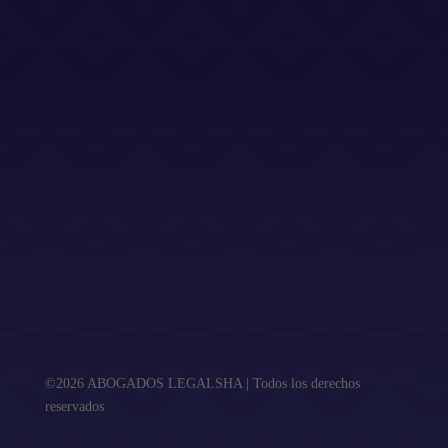
Dirección
Calle Jacinto Benavente 2, edificio B, oficina D,
Las Rozas 28232
Email
info@abogadoslegalsha.es
Llámanos
+34 910 375 824
Para Ley de Segunda Oportunidad
+34 872 583 153
2sac@legalsha2oportunidad.com
©2026 ABOGADOS LEGALSHA | Todos los derechos
reservados