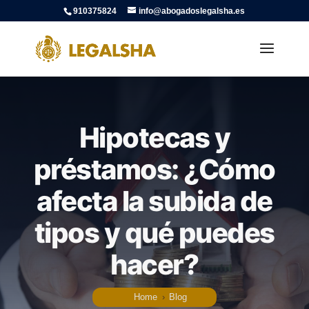
910375824
info@abogadoslegalsha.es
Hipotecas y
préstamos: ¿Cómo
afecta la subida de
tipos y qué puedes
hacer?
Home
›
Blog