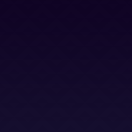
Trabaja con nosotros
Canal Ético
Aviso Legal
Política Privacidad
Política Cookies
Términos y Condiciones
Términos y Condiciones (LSO)
Bases Legales (Concursos)