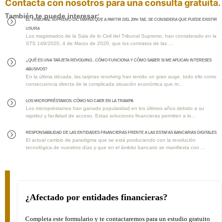
Contacta con nosotros para una consulta gratuita.
También te puede interesar:
EL TRIBUNAL SUPREMO DICTAMINA QUE A PARTIR DEL 20% TAE, SE CONSIDERA QUE PUEDE EXISTIR
=
USURA
Los magistrados de la Sala de lo Civil del Tribunal Supremo, han considerado en la
STS 149/2020, 4 de Marzo de 2020, que los contratos de las ...
¿QUÉ ES UNA TARJETA REVOLVING , CÓMO FUNCIONA Y CÓMO SABER SI ME APLICAN INTERESES
=
ABUSIVOS?
En la última década, las tarjetas revolving han tenido un gran auge, todo ello como
consecuencia directa de la complicada situación económica que m...
Los MICROPRÉSTAMOS: Cómo No Caer en la Trampa
=
Los micropréstamos han ganado popularidad en los últimos años debido a su
rapidez y facilidad de acceso. Estas soluciones financieras permiten a lo...
RESPONSABILIDAD DE LAS ENTIDADES FINANCIERAS FRENTE A LAS ESTAFAS BANCARIAS DIGITALES
=
El actual cambio de paradigma que se está produciendo con la revolución
tecnológica de nuestros días y que en el ámbito bancario se manifiesta con ...
¿Afectado por entidades financieras?
Completa este formulario y te contactaremos para un estudio gratuito