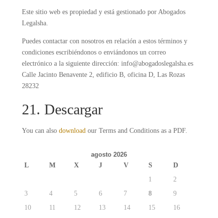
Este sitio web es propiedad y está gestionado por Abogados
Legalsha.
Puedes contactar con nosotros en relación a estos términos y
condiciones escribiéndonos o enviándonos un correo
electrónico a la siguiente dirección: info@abogadoslegalsha.es
Calle Jacinto Benavente 2, edificio B, oficina D, Las Rozas
28232
21. Descargar
You can also
download
our Terms and Conditions as a PDF.
agosto 2026
L
M
X
J
V
S
D
1
2
3
4
5
6
7
8
9
10
11
12
13
14
15
16