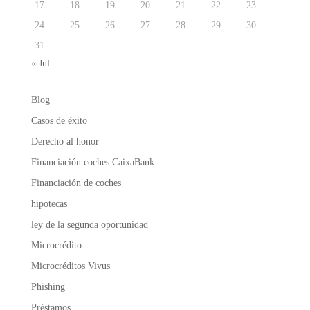
17
18
19
20
21
22
23
24
25
26
27
28
29
30
31
« Jul
Blog
Casos de éxito
Derecho al honor
Financiación coches CaixaBank
Financiación de coches
hipotecas
ley de la segunda oportunidad
Microcrédito
Microcréditos Vivus
Phishing
Préstamos