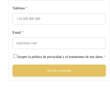
Teléfono
*
Email
*
Acepto la política de privacidad y el tratamiento de mis datos
*
Enviar consulta
Guía Legal 2026
En legalsha estamos comprometidos en ayudar al consumidor, formarlo y
educarlo para que no sea víctima de entidades financieras abusivas. Para ello