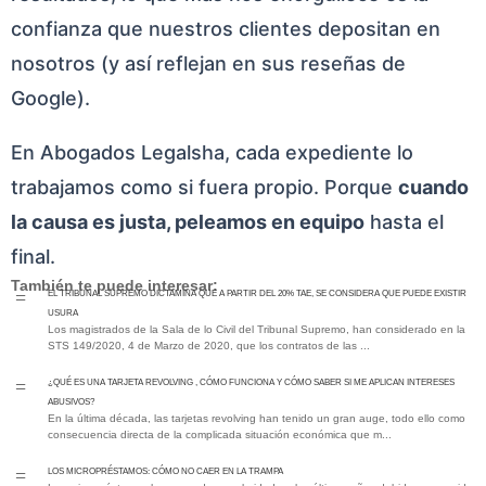
confianza que nuestros clientes depositan en
nosotros (y así reflejan en sus reseñas de
Google).
En Abogados Legalsha, cada expediente lo
trabajamos como si fuera propio. Porque
cuando
la causa es justa, peleamos en equipo
hasta el
final.
También te puede interesar:
EL TRIBUNAL SUPREMO DICTAMINA QUE A PARTIR DEL 20% TAE, SE CONSIDERA QUE PUEDE EXISTIR
=
USURA
Los magistrados de la Sala de lo Civil del Tribunal Supremo, han considerado en la
STS 149/2020, 4 de Marzo de 2020, que los contratos de las ...
¿QUÉ ES UNA TARJETA REVOLVING , CÓMO FUNCIONA Y CÓMO SABER SI ME APLICAN INTERESES
=
ABUSIVOS?
En la última década, las tarjetas revolving han tenido un gran auge, todo ello como
consecuencia directa de la complicada situación económica que m...
Los MICROPRÉSTAMOS: Cómo No Caer en la Trampa
=