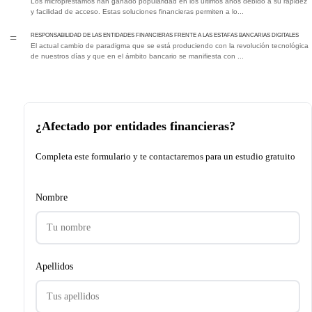
Los micropréstamos han ganado popularidad en los últimos años debido a su rapidez
y facilidad de acceso. Estas soluciones financieras permiten a lo...
RESPONSABILIDAD DE LAS ENTIDADES FINANCIERAS FRENTE A LAS ESTAFAS BANCARIAS DIGITALES
=
El actual cambio de paradigma que se está produciendo con la revolución tecnológica
de nuestros días y que en el ámbito bancario se manifiesta con ...
¿Afectado por entidades financieras?
Completa este formulario y te contactaremos para un estudio gratuito
Nombre
Apellidos