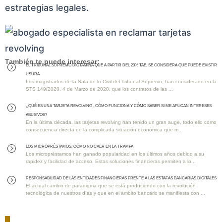
estrategias legales.
También te puede interesar:
EL TRIBUNAL SUPREMO DICTAMINA QUE A PARTIR DEL 20% TAE, SE CONSIDERA QUE PUEDE EXISTIR
=
USURA
Los magistrados de la Sala de lo Civil del Tribunal Supremo, han considerado en la
STS 149/2020, 4 de Marzo de 2020, que los contratos de las ...
¿QUÉ ES UNA TARJETA REVOLVING , CÓMO FUNCIONA Y CÓMO SABER SI ME APLICAN INTERESES
=
ABUSIVOS?
En la última década, las tarjetas revolving han tenido un gran auge, todo ello como
consecuencia directa de la complicada situación económica que m...
Los MICROPRÉSTAMOS: Cómo No Caer en la Trampa
=
Los micropréstamos han ganado popularidad en los últimos años debido a su
rapidez y facilidad de acceso. Estas soluciones financieras permiten a lo...
RESPONSABILIDAD DE LAS ENTIDADES FINANCIERAS FRENTE A LAS ESTAFAS BANCARIAS DIGITALES
=
El actual cambio de paradigma que se está produciendo con la revolución
tecnológica de nuestros días y que en el ámbito bancario se manifiesta con ...