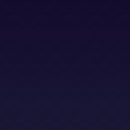
Bases Legales (Concursos)
Dirección
Calle Jacinto Benavente 2, edificio B, oficina D,
Las Rozas 28232
Email
info@abogadoslegalsha.es
Llámanos
+34 910 375 824
Para Ley de Segunda Oportunidad
+34 872 583 153
2sac@legalsha2oportunidad.com