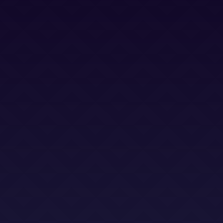
Política Cookies
Términos y Condiciones
Términos y Condiciones (LSO)
Bases Legales (Concursos)
Dirección
Calle Jacinto Benavente 2, edificio B, oficina D,
Las Rozas 28232
Email
info@abogadoslegalsha.es
Llámanos
+34 910 375 824