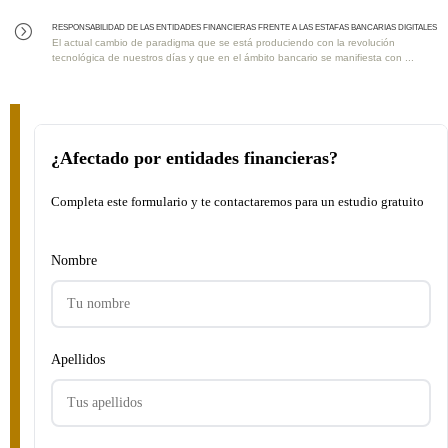
RESPONSABILIDAD DE LAS ENTIDADES FINANCIERAS FRENTE A LAS ESTAFAS BANCARIAS DIGITALES
=
El actual cambio de paradigma que se está produciendo con la revolución
tecnológica de nuestros días y que en el ámbito bancario se manifiesta con ...
¿Afectado por entidades financieras?
Completa este formulario y te contactaremos para un estudio gratuito
Nombre
Apellidos