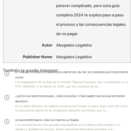
parecer complicado, pero esta guía
completa 2024 te explica paso a paso
el proceso y las consecuencias legales
de no pagar.
Autor
Abogados Legalsha
Publisher Name
Abogados Legalsha
También te puede interesar:
EL TRIBUNAL SUPREMO DICTAMINA QUE A PARTIR DEL 20% TAE, SE CONSIDERA QUE PUEDE EXISTIR
=
USURA
Los magistrados de la Sala de lo Civil del Tribunal Supremo, han considerado en la
STS 149/2020, 4 de Marzo de 2020, que los contratos de las ...
¿QUÉ ES UNA TARJETA REVOLVING , CÓMO FUNCIONA Y CÓMO SABER SI ME APLICAN INTERESES
=
ABUSIVOS?
En la última década, las tarjetas revolving han tenido un gran auge, todo ello como
consecuencia directa de la complicada situación económica que m...
Los MICROPRÉSTAMOS: Cómo No Caer en la Trampa
=
Los micropréstamos han ganado popularidad en los últimos años debido a su
rapidez y facilidad de acceso. Estas soluciones financieras permiten a lo...