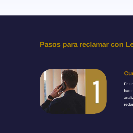
Pasos para reclamar con L
Cu
En u
hare
anali
recl