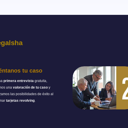
egalsha
éntanos tu caso
na
primera entrevista
gratuita,
mos una
valoración de tu caso
y
zamos las posibilidades de éxito al
amar
tarjetas revolving
.