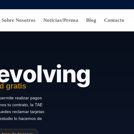
Sobre Nosotros
Noticias/Prensa
Blog
Contacto
evolving
d gratis
permite realizar pagos
mos tu contrato, la TAE
 puedes reclamar tarjetas
 estudio lo hacemos de
as Antes De Empezar