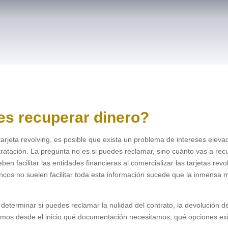
es recuperar dinero?
rjeta revolving, es posible que exista un problema de intereses elevad
ntratación. La pregunta no es si puedes reclamar, sino cuánto vas a re
en facilitar las entidades financieras al comercializar las tarjetas rev
cos no suelen facilitar toda esta información sucede que la inmensa m
 determinar si puedes reclamar la nulidad del contrato, la devolución d
amos desde el inicio qué documentación necesitamos, qué opciones ex