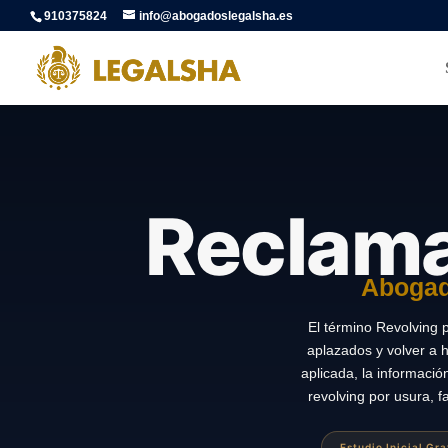
910375824
info@abogadoslegalsha.es
Reclama
Abogado
El término Revolving 
aplazados y volver a h
aplicada, la información
revolving por usura, 
Estudio Inicial Gr