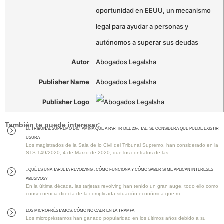
oportunidad en EEUU, un mecanismo
legal para ayudar a personas y
autónomos a superar sus deudas
Autor
Abogados Legalsha
Publisher Name
Abogados Legalsha
Publisher Logo
También te puede interesar:
EL TRIBUNAL SUPREMO DICTAMINA QUE A PARTIR DEL 20% TAE, SE CONSIDERA QUE PUEDE EXISTIR
=
USURA
Los magistrados de la Sala de lo Civil del Tribunal Supremo, han considerado en la
STS 149/2020, 4 de Marzo de 2020, que los contratos de las ...
¿QUÉ ES UNA TARJETA REVOLVING , CÓMO FUNCIONA Y CÓMO SABER SI ME APLICAN INTERESES
=
ABUSIVOS?
En la última década, las tarjetas revolving han tenido un gran auge, todo ello como
consecuencia directa de la complicada situación económica que m...
Los MICROPRÉSTAMOS: Cómo No Caer en la Trampa
=
Los micropréstamos han ganado popularidad en los últimos años debido a su