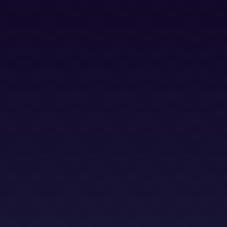
Política Cookies
Términos y Condiciones
Términos y Condiciones (LSO)
Bases Legales (Concursos)
Dirección
Calle Jacinto Benavente 2, edificio B, oficina D,
Las Rozas 28232
Email
info@abogadoslegalsha.es
Llámanos
+34 910 375 824