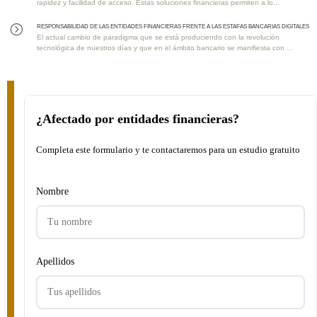
rapidez y facilidad de acceso. Estas soluciones financieras permiten a lo...
RESPONSABILIDAD DE LAS ENTIDADES FINANCIERAS FRENTE A LAS ESTAFAS BANCARIAS DIGITALES
=
El actual cambio de paradigma que se está produciendo con la revolución
tecnológica de nuestros días y que en el ámbito bancario se manifiesta con ...
¿Afectado por entidades financieras?
Completa este formulario y te contactaremos para un estudio gratuito
Nombre
Apellidos