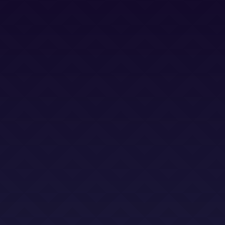
Términos y Condiciones (LSO)
Bases Legales (Concursos)
Dirección
Calle Jacinto Benavente 2, edificio B, oficina D,
Las Rozas 28232
Email
info@abogadoslegalsha.es
Llámanos
+34 910 375 824
Para Ley de Segunda Oportunidad
+34 872 583 153