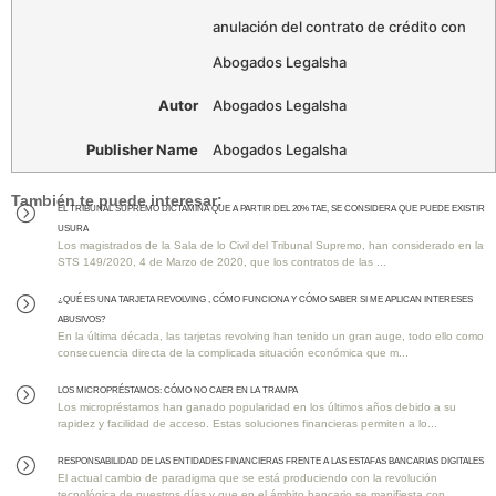
anulación del contrato de crédito con
Abogados Legalsha
Autor
Abogados Legalsha
Publisher Name
Abogados Legalsha
También te puede interesar:
EL TRIBUNAL SUPREMO DICTAMINA QUE A PARTIR DEL 20% TAE, SE CONSIDERA QUE PUEDE EXISTIR
=
USURA
Los magistrados de la Sala de lo Civil del Tribunal Supremo, han considerado en la
STS 149/2020, 4 de Marzo de 2020, que los contratos de las ...
¿QUÉ ES UNA TARJETA REVOLVING , CÓMO FUNCIONA Y CÓMO SABER SI ME APLICAN INTERESES
=
ABUSIVOS?
En la última década, las tarjetas revolving han tenido un gran auge, todo ello como
consecuencia directa de la complicada situación económica que m...
Los MICROPRÉSTAMOS: Cómo No Caer en la Trampa
=
Los micropréstamos han ganado popularidad en los últimos años debido a su
rapidez y facilidad de acceso. Estas soluciones financieras permiten a lo...
RESPONSABILIDAD DE LAS ENTIDADES FINANCIERAS FRENTE A LAS ESTAFAS BANCARIAS DIGITALES
=
El actual cambio de paradigma que se está produciendo con la revolución
tecnológica de nuestros días y que en el ámbito bancario se manifiesta con ...