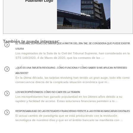
Publisher Logo
También te puede interesar:
EL TRIBUNAL SUPREMO DICTAMINA QUE A PARTIR DEL 20% TAE, SE CONSIDERA QUE PUEDE EXISTIR
=
USURA
Los magistrados de la Sala de lo Civil del Tribunal Supremo, han considerado en la
STS 149/2020, 4 de Marzo de 2020, que los contratos de las ...
¿QUÉ ES UNA TARJETA REVOLVING , CÓMO FUNCIONA Y CÓMO SABER SI ME APLICAN INTERESES
=
ABUSIVOS?
En la última década, las tarjetas revolving han tenido un gran auge, todo ello como
consecuencia directa de la complicada situación económica que m...
Los MICROPRÉSTAMOS: Cómo No Caer en la Trampa
=
Los micropréstamos han ganado popularidad en los últimos años debido a su
rapidez y facilidad de acceso. Estas soluciones financieras permiten a lo...
RESPONSABILIDAD DE LAS ENTIDADES FINANCIERAS FRENTE A LAS ESTAFAS BANCARIAS DIGITALES
=
El actual cambio de paradigma que se está produciendo con la revolución
tecnológica de nuestros días y que en el ámbito bancario se manifiesta con ...