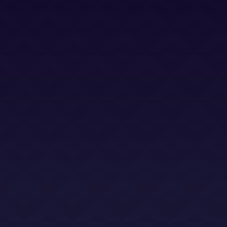
Bases Legales (Concursos)
Dirección
Calle Jacinto Benavente 2, edificio B, oficina D,
Las Rozas 28232
Email
info@abogadoslegalsha.es
Llámanos
+34 910 375 824
Para Ley de Segunda Oportunidad
+34 872 583 153
2sac@legalsha2oportunidad.com