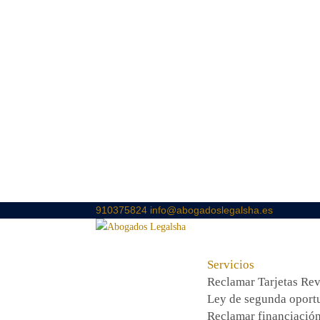
910375824
info@abogadoslegalsha.es
Servicios
Reclamar Tarjetas Re
Ley de segunda oport
Reclamar financiació