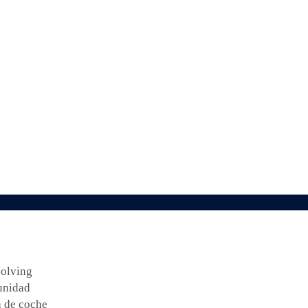
volving
unidad
n de coche