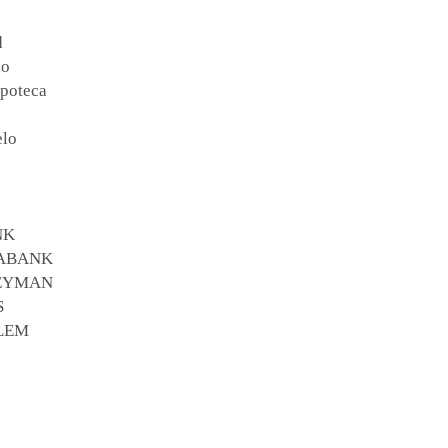
d
io
ipoteca
elo
NK
XABANK
NEYMAN
S
ELEM