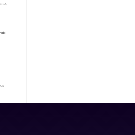
ento,
ento
mos
Dirección