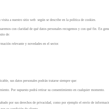
isita a nuestro sitio web según se describe en la política de cookies.
maremos con claridad de qué datos personales recogemos y con qué fin. En gene
sito de:
rmación relevante y novedades en el sector.
cable, sus datos personales podrán tratarse siempre que:
amiento. Por supuesto podrá retirar su consentimiento en cualquier momento.
scabado por sus derechos de privacidad, como por ejemplo el envío de informac
 por su condición de cliente.