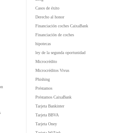
Casos de éxito
Derecho al honor
Financiación coches CaixaBank
Financiación de coches
hipotecas
ley de la segunda oportunidad
Microcrédito
Microcréditos Vivus
Phishing
on
Préstamos
Préstamos CaixaBank
Tarjeta Bankinter
s
Tarjeta BBVA
Tarjeta Oney
Tarjeta WiZink