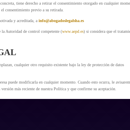
 concreta, tiene derecho a retirar el consentimiento otorgado en cualquier mom
n el consentimiento previo a su retirada.
otivada y acreditada, a
info@abogadoslegalsha.es
 la Autoridad de control competente (
www.aepd.es
) si considera que el tratami
EGAL
plazan, cualquier otro requisito existente bajo la ley de protección de datos
empresa puede modificarla en cualquier momento. Cuando esto ocurra, le avisare
 versión más reciente de nuestra Política y que confirme su aceptación.
Aviso Legal