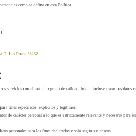
personales como se define en esta Política.
.L.
ina D, Las Rozas 28232
E
s servicios con el más alto grado de calidad, lo que incluye tratar sus datos c
ara fines específicos, explícitos y legítimos.
tos de carácter personal a lo que es estrictamente relevante y necesario para lo
atos personales para los fines declarados y solo según sus deseos.