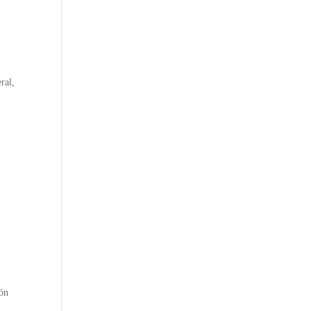
ral,
ión