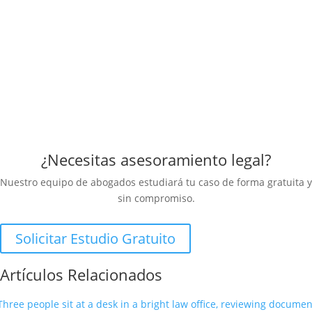
En legalsha estamos comprometidos en ayudar al consumidor,
formarlo y educarlo para que no sea víctima de entidades
financieras abusivas. Para ello hemos preparado esta guía que te
servirá para identificar si estás en esta situación, y entender como
debes proceder
Descargar
¿Necesitas asesoramiento legal?
Nuestro equipo de abogados estudiará tu caso de forma gratuita y
sin compromiso.
Solicitar Estudio Gratuito
Artículos Relacionados