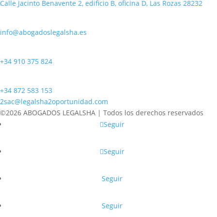
Calle Jacinto Benavente 2, edificio B, oficina D, Las Rozas 28232
Email
info@abogadoslegalsha.es
Llámanos
+34 910 375 824
Para Ley de Segunda Oportunidad
+34 872 583 153
2sac@legalsha2oportunidad.com
©2026 ABOGADOS LEGALSHA | Todos los derechos reservados
Seguir
Seguir
Seguir
Seguir