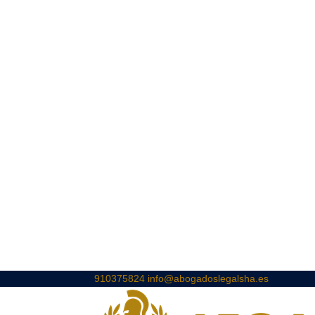
910375824
info@abogadoslegalsha.es