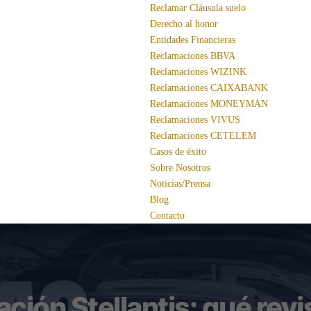
Reclamar Cláusula suelo
Derecho al honor
Entidades Financieras
Reclamaciones BBVA
Reclamaciones WIZINK
Reclamaciones CAIXABANK
Reclamaciones MONEYMAN
Reclamaciones VIVUS
Reclamaciones CETELEM
Casos de éxito
Sobre Nosotros
Noticias/Prensa
Blog
Contacto
ción Stellantis: qué revi