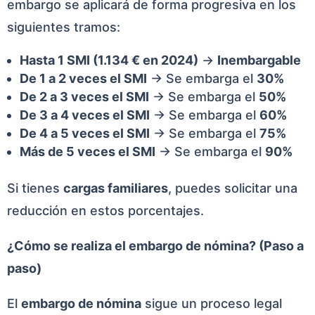
embargo se aplicará de forma progresiva en los
siguientes tramos:
Hasta 1 SMI (1.134 € en 2024)
→
Inembargable
De 1 a 2 veces el SMI
→ Se embarga el
30%
De 2 a 3 veces el SMI
→ Se embarga el
50%
De 3 a 4 veces el SMI
→ Se embarga el
60%
De 4 a 5 veces el SMI
→ Se embarga el
75%
Más de 5 veces el SMI
→ Se embarga el
90%
Si tienes
cargas familiares
, puedes solicitar una
reducción en estos porcentajes.
¿Cómo se realiza el embargo de nómina? (Paso a
paso)
El
embargo de nómina
sigue un proceso legal