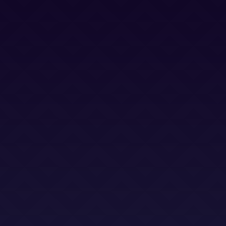
Política Privacidad
Política Cookies
Términos y Condiciones
Términos y Condiciones (LSO)
Bases Legales (Concursos)
Dirección
Calle Jacinto Benavente 2, edificio B, oficina D,
Las Rozas 28232
Email
info@abogadoslegalsha.es