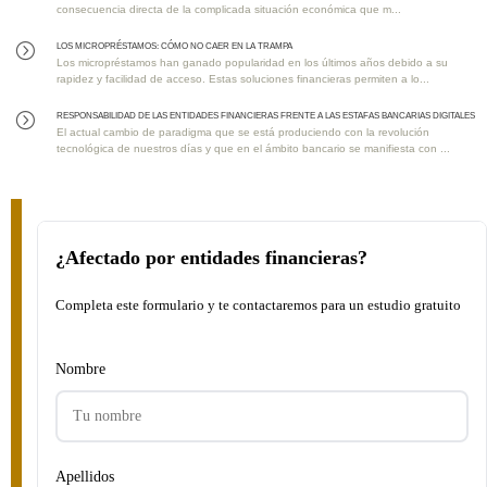
consecuencia directa de la complicada situación económica que m...
Los MICROPRÉSTAMOS: Cómo No Caer en la Trampa
=
Los micropréstamos han ganado popularidad en los últimos años debido a su
rapidez y facilidad de acceso. Estas soluciones financieras permiten a lo...
RESPONSABILIDAD DE LAS ENTIDADES FINANCIERAS FRENTE A LAS ESTAFAS BANCARIAS DIGITALES
=
El actual cambio de paradigma que se está produciendo con la revolución
tecnológica de nuestros días y que en el ámbito bancario se manifiesta con ...
¿Afectado por entidades financieras?
Completa este formulario y te contactaremos para un estudio gratuito
Nombre
Apellidos