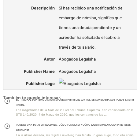
Descripción
Si has recibido una notificación de
embargo de nómina, significa que
tienes una deuda pendiente y un
acreedor ha solicitado el cobro a
través de tu salario.
Autor
Abogados Legalsha
Publisher Name
Abogados Legalsha
Publisher Logo
También te puede interesar:
EL TRIBUNAL SUPREMO DICTAMINA QUE A PARTIR DEL 20% TAE, SE CONSIDERA QUE PUEDE EXISTIR
=
USURA
Los magistrados de la Sala de lo Civil del Tribunal Supremo, han considerado en la
STS 149/2020, 4 de Marzo de 2020, que los contratos de las ...
¿QUÉ ES UNA TARJETA REVOLVING , CÓMO FUNCIONA Y CÓMO SABER SI ME APLICAN INTERESES
=
ABUSIVOS?
En la última década, las tarjetas revolving han tenido un gran auge, todo ello como