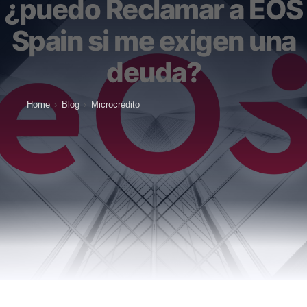
¿puedo Reclamar a EOS
Spain si me exigen una
deuda?
Home
›
Blog
›
Microcrédito