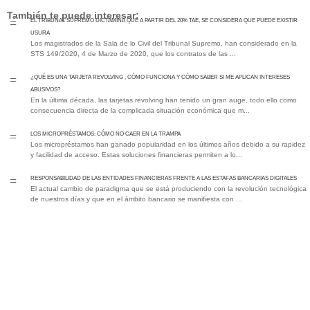
También te puede interesar:
EL TRIBUNAL SUPREMO DICTAMINA QUE A PARTIR DEL 20% TAE, SE CONSIDERA QUE PUEDE EXISTIR
=
USURA
Los magistrados de la Sala de lo Civil del Tribunal Supremo, han considerado en la
STS 149/2020, 4 de Marzo de 2020, que los contratos de las ...
¿QUÉ ES UNA TARJETA REVOLVING , CÓMO FUNCIONA Y CÓMO SABER SI ME APLICAN INTERESES
=
ABUSIVOS?
En la última década, las tarjetas revolving han tenido un gran auge, todo ello como
consecuencia directa de la complicada situación económica que m...
Los MICROPRÉSTAMOS: Cómo No Caer en la Trampa
=
Los micropréstamos han ganado popularidad en los últimos años debido a su rapidez
y facilidad de acceso. Estas soluciones financieras permiten a lo...
RESPONSABILIDAD DE LAS ENTIDADES FINANCIERAS FRENTE A LAS ESTAFAS BANCARIAS DIGITALES
=
El actual cambio de paradigma que se está produciendo con la revolución tecnológica
de nuestros días y que en el ámbito bancario se manifiesta con ...
Guía Legal 2026
En legalsha estamos comprometidos en ayudar al consumidor, formarlo y
educarlo para que no sea víctima de entidades financieras abusivas. Para ello
hemos preparado esta guía que te servirá para identificar si estás en esta