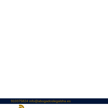
910375824
info@abogadoslegalsha.es