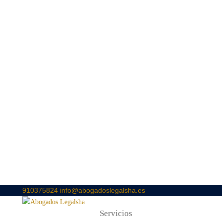
910375824
info@abogadoslegalsha.es
Servicios