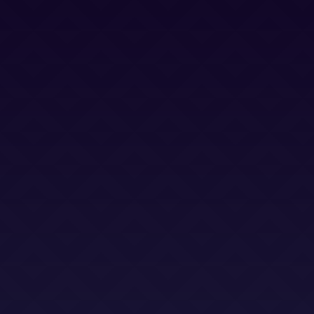
Política Privacidad
Política Cookies
Términos y Condiciones
Términos y Condiciones (LSO)
Bases Legales (Concursos)
Dirección
Calle Jacinto Benavente 2, edificio B, oficina D,
Las Rozas 28232
Email
info@abogadoslegalsha.es