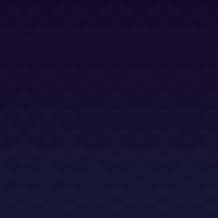
Términos y Condiciones (LSO)
Bases Legales (Concursos)
Dirección
Calle Jacinto Benavente 2, edificio B, oficina D,
Las Rozas 28232
Email
info@abogadoslegalsha.es
Llámanos
+34 910 375 824
Para Ley de Segunda Oportunidad
+34 872 583 153
2sac@legalsha2oportunidad.com