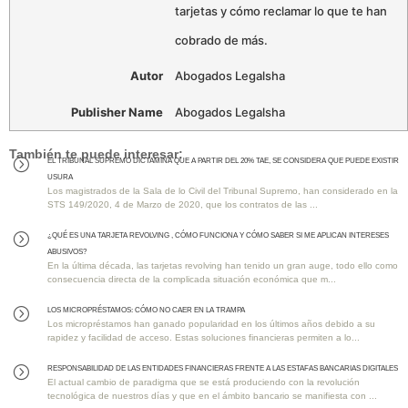
tarjetas y cómo reclamar lo que te han
cobrado de más.
Autor
Abogados Legalsha
Publisher Name
Abogados Legalsha
También te puede interesar:
EL TRIBUNAL SUPREMO DICTAMINA QUE A PARTIR DEL 20% TAE, SE CONSIDERA QUE PUEDE EXISTIR
=
USURA
Los magistrados de la Sala de lo Civil del Tribunal Supremo, han considerado en la
STS 149/2020, 4 de Marzo de 2020, que los contratos de las ...
¿QUÉ ES UNA TARJETA REVOLVING , CÓMO FUNCIONA Y CÓMO SABER SI ME APLICAN INTERESES
=
ABUSIVOS?
En la última década, las tarjetas revolving han tenido un gran auge, todo ello como
consecuencia directa de la complicada situación económica que m...
Los MICROPRÉSTAMOS: Cómo No Caer en la Trampa
=
Los micropréstamos han ganado popularidad en los últimos años debido a su
rapidez y facilidad de acceso. Estas soluciones financieras permiten a lo...
RESPONSABILIDAD DE LAS ENTIDADES FINANCIERAS FRENTE A LAS ESTAFAS BANCARIAS DIGITALES
=
El actual cambio de paradigma que se está produciendo con la revolución
tecnológica de nuestros días y que en el ámbito bancario se manifiesta con ...