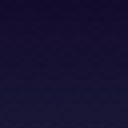
Bases Legales (Concursos)
Dirección
Calle Jacinto Benavente 2, edificio B, oficina D,
Las Rozas 28232
Email
info@abogadoslegalsha.es
Llámanos
+34 910 375 824
Para Ley de Segunda Oportunidad
+34 872 583 153
2sac@legalsha2oportunidad.com