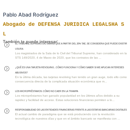
Pablo Abad Rodríguez
Abogado de DEFENSA JURIDICA LEGALSHA S
L
También te puede interesar:
EL TRIBUNAL SUPREMO DICTAMINA QUE A PARTIR DEL 20% TAE, SE CONSIDERA QUE PUEDE EXISTIR
=
USURA
Los magistrados de la Sala de lo Civil del Tribunal Supremo, han considerado en la
STS 149/2020, 4 de Marzo de 2020, que los contratos de las ...
¿QUÉ ES UNA TARJETA REVOLVING , CÓMO FUNCIONA Y CÓMO SABER SI ME APLICAN INTERESES
=
ABUSIVOS?
En la última década, las tarjetas revolving han tenido un gran auge, todo ello como
consecuencia directa de la complicada situación económica que m...
Los MICROPRÉSTAMOS: Cómo No Caer en la Trampa
=
Los micropréstamos han ganado popularidad en los últimos años debido a su
rapidez y facilidad de acceso. Estas soluciones financieras permiten a lo...
RESPONSABILIDAD DE LAS ENTIDADES FINANCIERAS FRENTE A LAS ESTAFAS BANCARIAS DIGITALES
=
El actual cambio de paradigma que se está produciendo con la revolución
tecnológica de nuestros días y que en el ámbito bancario se manifiesta con ...