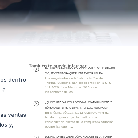
También te puede interesar:
EL TRIBUNAL SUPREMO DICTAMINA QUE A PARTIR DEL 20%
=
TAE, SE CONSIDERA QUE PUEDE EXISTIR USURA
ros dentro
Los magistrados de la Sala de lo Civil del
Tribunal Supremo, han considerado en la STS
149/2020, 4 de Marzo de 2020, que
 la
los contratos de las ...
¿QUÉ ES UNA TARJETA REVOLVING , CÓMO FUNCIONA Y
=
CÓMO SABER SI ME APLICAN INTERESES ABUSIVOS?
En la última década, las tarjetas revolving han
las ventas
tenido un gran auge, todo ello como
consecuencia directa de la complicada situación
os y,
económica que m...
Los MICROPRÉSTAMOS: Cómo No Caer en la Trampa
=