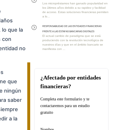
Los micropréstamos han ganado popularidad en
los últimos años debido a su rapidez y facilidad
e
de acceso. Estas soluciones financieras permiten
a lo...
 daños
RESPONSABILIDAD DE LAS ENTIDADES FINANCIERAS
=
lo que la
FRENTE A LAS ESTAFAS BANCARIAS DIGITALES
El actual cambio de paradigma que se está
s con
produciendo con la revolución tecnológica de
nuestros días y que en el ámbito bancario se
 entidad no
manifiesta con ...
es
¿Afectado por entidades
ene que
financieras?
de ningún
ara saber
Completa este formulario y te
contactaremos para un estudio
siempre
gratuito
dir a la
Nombre