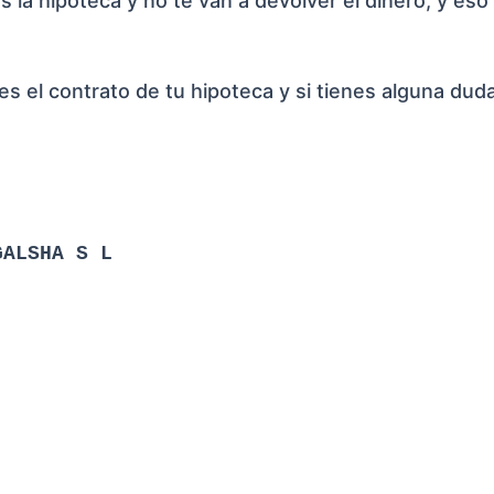
la hipoteca y no te van a devolver el dinero, y eso
es el contrato de tu hipoteca y si tienes alguna dud
GALSHA S L