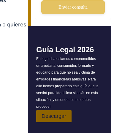
 es
Enviar consulta
a o quieres
Guía Legal 2026
En legalsha estamos comprometidos
en ayudar al consumidor, formarlo y
educarlo para que no sea víctima de
entidades financieras abusivas. Para
ello hemos preparado esta guía que te
servirá para identificar si estás en esta
situación, y entender como debes
proceder
Descargar