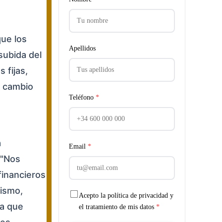
que los
Apellidos
subida del
 fijas,
n cambio
Teléfono
*
a
Email
*
 "Nos
financieros
mismo,
Acepto la política de privacidad y
ya que
el tratamiento de mis datos
*