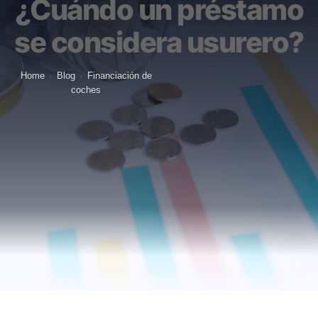
¿Cuándo un préstamo
se considera usurero?
Home
›
Blog
›
Financiación de
coches