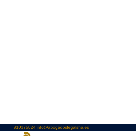
910375824
info@abogadoslegalsha.es