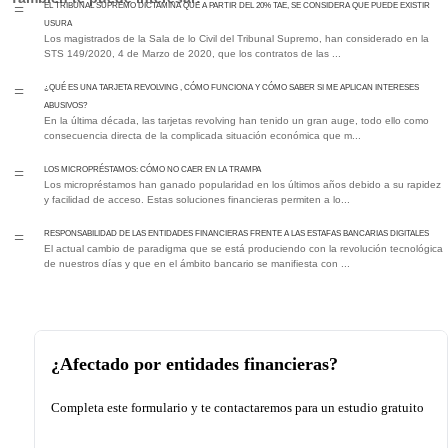
EL TRIBUNAL SUPREMO DICTAMINA QUE A PARTIR DEL 20% TAE, SE CONSIDERA QUE PUEDE EXISTIR
=
USURA
Los magistrados de la Sala de lo Civil del Tribunal Supremo, han considerado en la
STS 149/2020, 4 de Marzo de 2020, que los contratos de las ...
¿QUÉ ES UNA TARJETA REVOLVING , CÓMO FUNCIONA Y CÓMO SABER SI ME APLICAN INTERESES
=
ABUSIVOS?
En la última década, las tarjetas revolving han tenido un gran auge, todo ello como
consecuencia directa de la complicada situación económica que m...
Los MICROPRÉSTAMOS: Cómo No Caer en la Trampa
=
Los micropréstamos han ganado popularidad en los últimos años debido a su rapidez
y facilidad de acceso. Estas soluciones financieras permiten a lo...
RESPONSABILIDAD DE LAS ENTIDADES FINANCIERAS FRENTE A LAS ESTAFAS BANCARIAS DIGITALES
=
El actual cambio de paradigma que se está produciendo con la revolución tecnológica
de nuestros días y que en el ámbito bancario se manifiesta con ...
¿Afectado por entidades financieras?
Completa este formulario y te contactaremos para un estudio gratuito